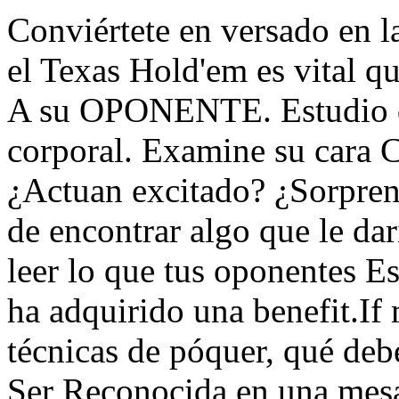
Conviértete en versado en l
el Texas Hold'em es vital q
A su OPONENTE. Estudio d
corporal. Examine su cara C
¿Actuan excitado? ¿Sorprend
de encontrar algo que le da
leer lo que tus oponentes E
ha adquirido una benefit.If
técnicas de póquer, qué deb
Ser Reconocida en una mesa