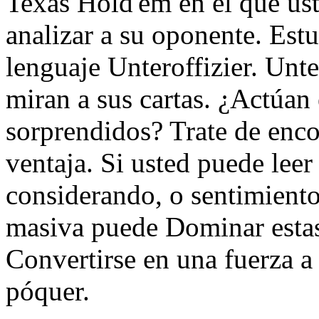
Texas Hold'em en el que us
analizar a su oponente. Est
lenguaje Unteroffizier. Unt
miran a sus cartas. ¿Actúan
sorprendidos? Trate de enco
ventaja. Si usted puede leer
considerando, o sentimiento
masiva puede Dominar estas
Convertirse en una fuerza a
póquer.