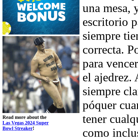
una mesa, y
escritorio p
siempre tie
correcta. P
para vencer
el ajedrez.
siempre cla
póquer cuan
tener cualq
Read more about the
Las Vegas 2024 Super
Bowl Streaker
!
como inclus