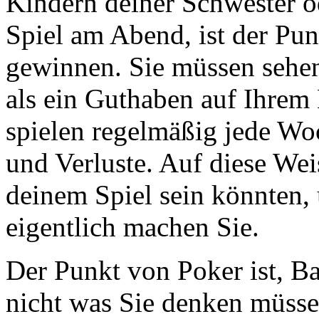
Kindern deiner Schwester o
Spiel am Abend, ist der Pun
gewinnen. Sie müssen sehen,
als ein Guthaben auf Ihrem
spielen regelmäßig jede Wo
und Verluste. Auf diese We
deinem Spiel sein könnten, 
eigentlich machen Sie.
Der Punkt von Poker ist, Ba
nicht was Sie denken müsse