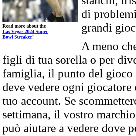
stanchi, tr
di problemi
grandi gioc
Read more about the
Las Vegas 2024 Super
Bowl Streaker
!
A meno che
figli di tua sorella o per di
famiglia, il punto del gioco
deve vedere ogni giocatore è
tuo account. Se scommetter
settimana, il vostro marchio 
può aiutare a vedere dove p