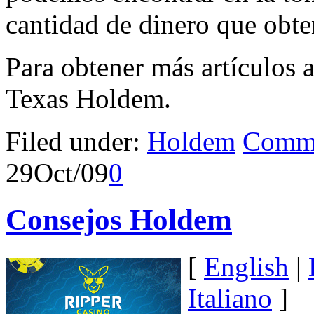
cantidad de dinero que obte
Para obtener más artículos a
Texas Holdem.
Filed under:
Holdem
Comme
29
Oct/09
0
Consejos Holdem
[
English
|
Italiano
]