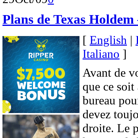
Plans de Texas Holdem 
[
English
|
Italiano
]
Avant de vo
que ce soit
bureau pour
devez toujo
droite. Le p