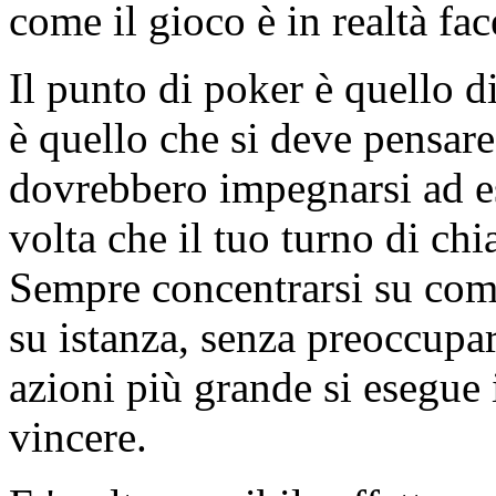
come il gioco è in realtà fa
Il punto di poker è quello 
è quello che si deve pensar
dovrebbero impegnarsi ad es
volta che il tuo turno di ch
Sempre concentrarsi su come
su istanza, senza preoccupart
azioni più grande si esegue 
vincere.